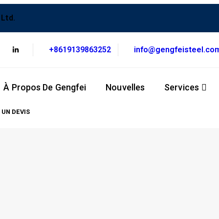
Ltd.
+8619139863252
info@gengfeisteel.co
À Propos De Gengfei
Nouvelles
Services
 UN DEVIS