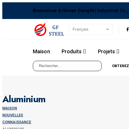
Bienvenue à Henan Gengfei Industrial Co., 
Maison
Produits
Projets
OBTENEZ
Aluminium
MAISON
NOUVELLES
CONNAISSANCE
ALUMINIUM