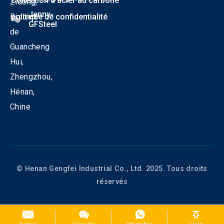
Collection d'acier au carbone
Zidong,
Jenny-
District
politique de confidentialité
GFSteel
de
Guancheng
Hui,
Zhengzhou,
Hénan,
Chine
© Henan Gengfei Industrial Co., Ltd. 2025. Tous droits
réservés