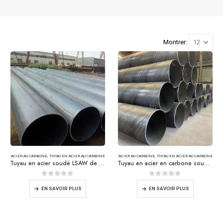
Montrer:
ACIER AU CARBONE
,
TUYAU EN ACIER AU CARBONE
ACIER AU CARBONE
,
TUYAU EN ACIER AU CARBONE
Tuyau en acier soudé LSAW de grand diamètre
Tuyau en acier en carbone soudé en spirale
0
sur 5
0
sur 5
EN SAVOIR PLUS
EN SAVOIR PLUS