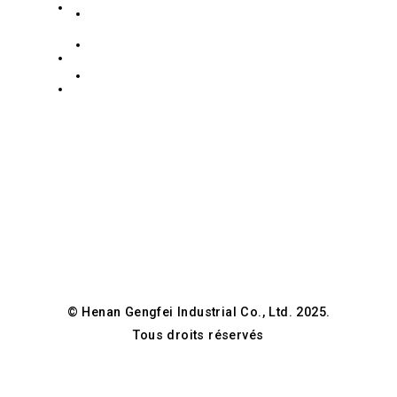
route
Collection en acier inoxydable
+8619139863252
Zidong,
Collection d'acier au carbone
info@gengfeisteel.com
District
politique de confidentialité
de
Jenny-
Guancheng
GFSteel
Hui,
Zhengzhou,
Hénan,
Chine
© Henan Gengfei Industrial Co., Ltd. 2025.
Tous droits réservés