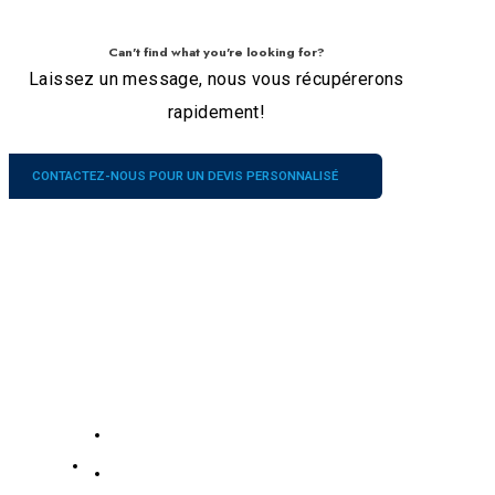
Can't find what you're looking for?
Laissez un message, nous vous récupérerons
rapidement!
CONTACTEZ-NOUS POUR UN DEVIS PERSONNALISÉ
Entreprise
Nos
Services
contacts
À propos de nous
N°
19139863252
186,
Contactez-nous