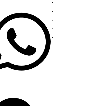
139863252
À propos de nous
Contactez-nous
Collection en acier inoxydab
Collection d'acier au carbon
politique de confidentialité
19139863252
o@gengfeisteel.com