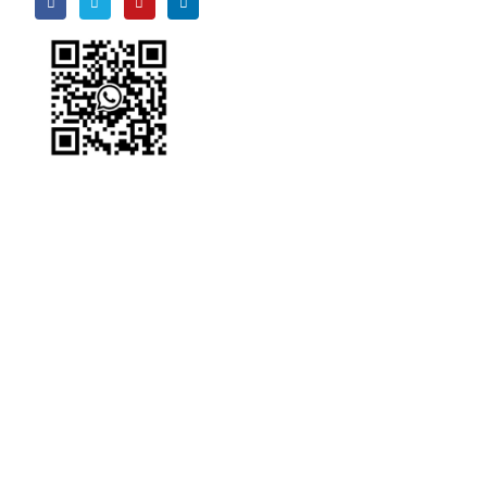
Wechat
le
e
WhatsApp