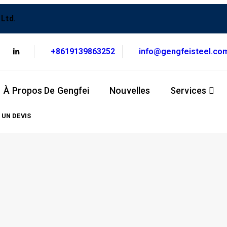
Ltd.
+8619139863252
info@gengfeisteel.co
À Propos De Gengfei
Nouvelles
Services
 UN DEVIS