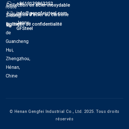
+8619139863252
Collection en acier inoxydable
route
info@gengfeisteel.com
Collection d'acier au carbone
Zidong,
Jenny-
District
politique de confidentialité
GFSteel
de
Guancheng
Hui,
Zhengzhou,
Hénan,
Chine
© Henan Gengfei Industrial Co., Ltd. 2025. Tous droits
réservés