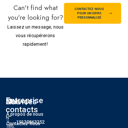
Can't find what
CONTACTEZ-NOUS
POUR UN DEVIS
you're looking for?
PERSONNALISÉ
Laissez un message, nous
vous récupérerons
rapidement!
Entreprise
Nos
Services
S
contacts
À propos de nous
N°
19139863252
Contactez-nous
186,