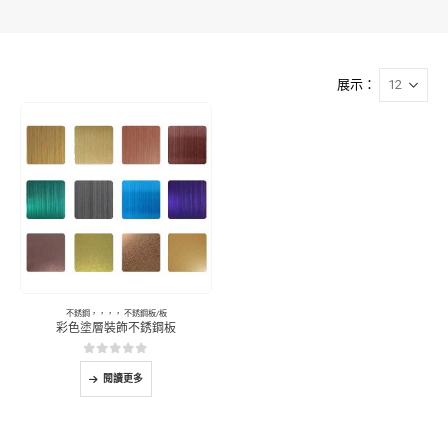
展示：
不銹鋼
，，，，
不銹鋼板/板
彩色塗層裝飾不銹鋼板
0
5分
閱讀更多