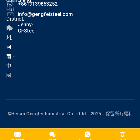
Guancheng
+8619139863252
Hui
info@gengfeisteel.com
District,
Jenny-
鄭
GFSteel
州,
河
南、
中
國
©Henan Gengfei Industrial Co.，Ltd。2025。保留所有權利