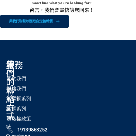
Can't find what you're looking for?
留言，我們會盡快讓您回來！
與我們聯繫以獲取自定義報價
公
我
服務
司
們
關於我們
的
聯
聯絡我們
紫
絡
不銹鋼系列
東
方
路
碳鋼系列
式
186
隱私權政策
號
19139863252