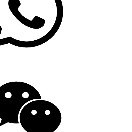
19139863252
o@gengfeisteel.com