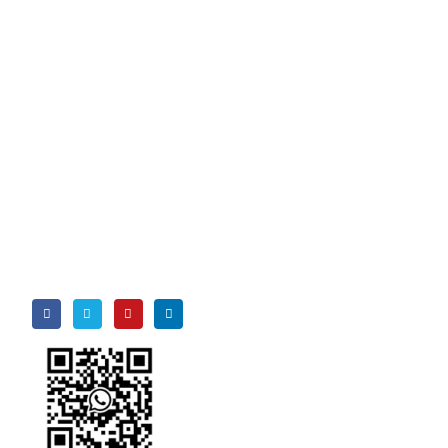
Theo dõi
chúng tôi
WeChat