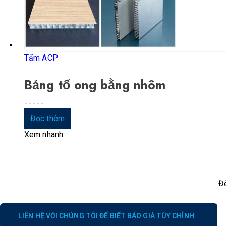
Tấm ACP
Bảng tổ ong bằng nhôm
0
trong số 5
Đọc thêm
Xem nhanh
Để
LIÊN HỆ VỚI CHÚNG TÔI ĐỂ BIẾT BÁO GIÁ TÙY CHỈNH