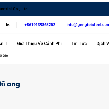
trial Co., Ltd.
+8619139863252
info@gengfeisteel.co
Án
Giới Thiệu Về Cảnh Phi
Tin Tức
Dịch 
O GIÁ
tổ ong