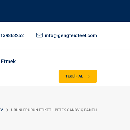
9139863252
info@gengfeisteel.com
 Etmek
TEKLIF AL
EV
ÜRÜNLER
ÜRÜN ETIKETI -
PETEK SANDVIÇ PANELI