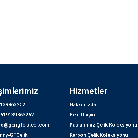
işimlerimiz
Hizmetler
139863252
Hakkımızda
8619139863252
Bize Ulaşın
fo@gengfeisteel.com
Paslanmaz Çelik Koleksiyonu
nny-GFÇelik
Karbon Çelik Koleksiyonu