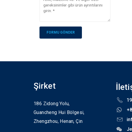
Alternative:
Şirket
İlet
19
186 Zidong Yolu,
+
Guancheng Hui Bölgesi,
in
Zhengzhou,
Henan,
Çin
Je