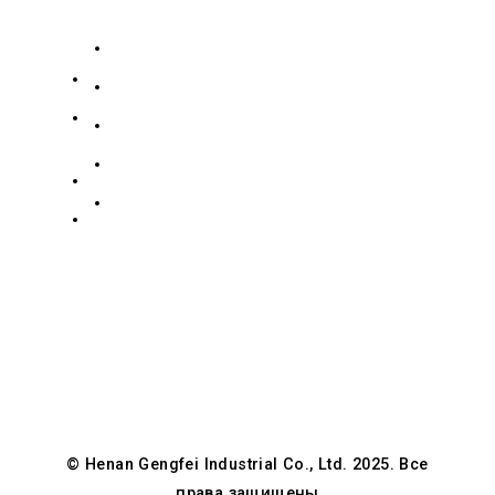
контакты
О нас
№
19139863252
186
Связаться с нами
Зидонг
Коллекция нержавеющей стали
+8619139863252
Роуд,
Коллекция углеродистой стали
info@gengfeisteel.com
Гуанчэн
политика конфиденциальности
Хуэйский
Дженни-
район,
GFSteel
Чжэнчжоу,
Хэнань,
Китай
© Henan Gengfei Industrial Co., Ltd. 2025. Все
права защищены